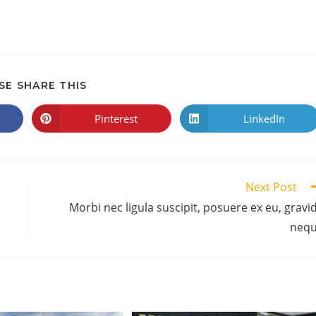
SE SHARE THIS
Pinterest
LinkedIn
Next Post
Morbi nec ligula suscipit, posuere ex eu, gravi
neq