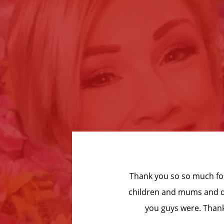
 the
“Wow! We want to say a hu
stic
best time, from parachute
start to finish. A mix of di