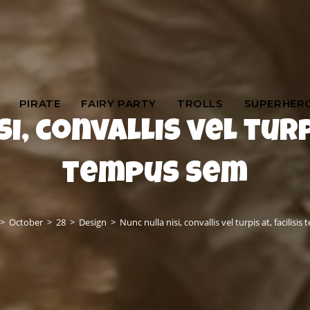
PIRATE
FAIRY PARTY
TROLLS
SUPERHER
i, convallis vel turpi
tempus sem
>
October
>
28
>
Design
>
Nunc nulla nisi, convallis vel turpis at, facilisi