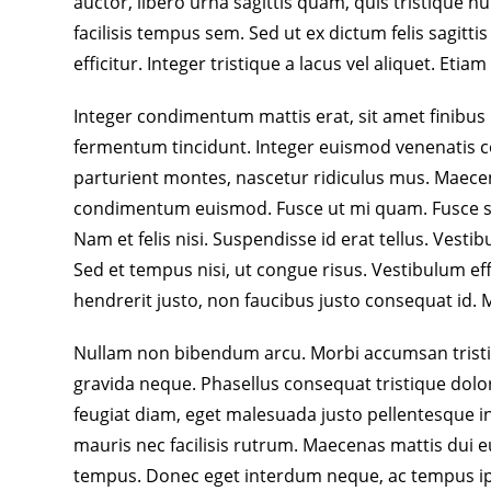
auctor, libero urna sagittis quam, quis tristique nul
facilisis tempus sem. Sed ut ex dictum felis sagitti
efficitur. Integer tristique a lacus vel aliquet. Etiam
Integer condimentum mattis erat, sit amet finibus l
fermentum tincidunt. Integer euismod venenatis co
parturient montes, nascetur ridiculus mus. Maece
condimentum euismod. Fusce ut mi quam. Fusce sag
Nam et felis nisi. Suspendisse id erat tellus. Vest
Sed et tempus nisi, ut congue risus. Vestibulum effic
hendrerit justo, non faucibus justo consequat id. M
Nullam non bibendum arcu. Morbi accumsan tristique
gravida neque. Phasellus consequat tristique dolor
feugiat diam, eget malesuada justo pellentesque in. 
mauris nec facilisis rutrum. Maecenas mattis dui eu 
tempus. Donec eget interdum neque, ac tempus i