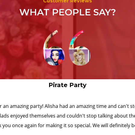
“
Customer Reviews
WHAT PEOPLE SAY?
Pirate Party
ge thank you. What an amazing princess party for my daught
 games to snow ball fights, the kids were mesmerised and t
fferent aged kiddies and you managed to capture all their atten