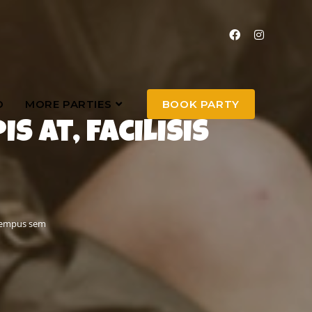
O
MORE PARTIES
BOOK PARTY
s at, facilisis
s tempus sem