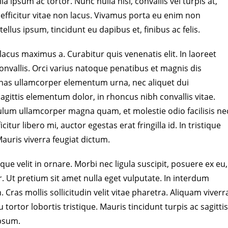
la ipsum ac tortor. Nunc nulla nisi, convallis vel turpis at,
s efficitur vitae non lacus. Vivamus porta eu enim non
 tellus ipsum, tincidunt eu dapibus et, finibus ac felis.
acus maximus a. Curabitur quis venenatis elit. In laoreet
nvallis. Orci varius natoque penatibus et magnis dis
nas ullamcorper elementum urna, nec aliquet dui
ittis elementum dolor, in rhoncus nibh convallis vitae.
ibulum ullamcorper magna quam, et molestie odio facilisis ne
itur libero mi, auctor egestas erat fringilla id. In tristique
auris viverra feugiat dictum.
 velit in ornare. Morbi nec ligula suscipit, posuere ex eu,
. Ut pretium sit amet nulla eget vulputate. In interdum
Cras mollis sollicitudin velit vitae pharetra. Aliquam viverr
tortor lobortis tristique. Mauris tincidunt turpis ac sagitti
psum.