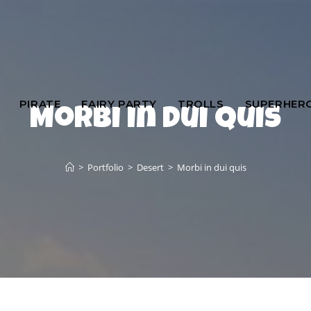
PIRATE
FAIRY PARTY
TROLLS
SUPERHER
Morbi in dui quis
>
Portfolio
>
Desert
>
Morbi in dui quis