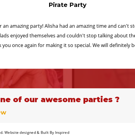
Pirate Party
ant to say a huge thank you. What an amazing princess par
 from parachute games to snow ball fights, the kids were 
nish. A mix of different aged kiddies and you managed to captur
ab props and prizes. The girls and their costumes were first 
JO
ne of our awesome parties ?
ew