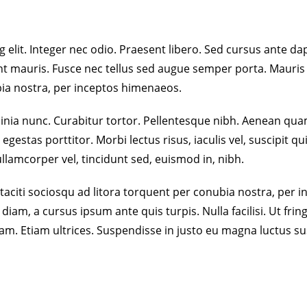
elit. Integer nec odio. Praesent libero. Sed cursus ante dap
t mauris. Fusce nec tellus sed augue semper porta. Mauris m
bia nostra, per inceptos himenaeos.
lacinia nunc. Curabitur tortor. Pellentesque nibh. Aenean qu
 egestas porttitor. Morbi lectus risus, iaculis vel, suscipit q
llamcorper vel, tincidunt sed, euismod in, nibh.
taciti sociosqu ad litora torquent per conubia nostra, per 
iam, a cursus ipsum ante quis turpis. Nulla facilisi. Ut fring
. Etiam ultrices. Suspendisse in justo eu magna luctus susc