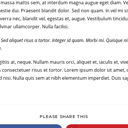
 massa mattis sem, at interdum magna augue eget diam. Ves
olestie dui. Praesent blandit dolor. Sed non quam. In vel m
iverra nec, blandit vel, egestas et, augue. Vestibulum tincidu
vinar ullamcorper. Nulla facilisi.
Sed aliquet risus a tortor. Integer id quam. Morbi mi. Quisque nisl 
e.
tis at, neque. Nullam mauris orci, aliquet et, iaculis et, vive
consectetuer risus et tortor. Lorem ipsum dolor sit amet, co
 nisi. Nulla quis sem at nibh elementum imperdiet. Duis sag
PLEASE SHARE THIS