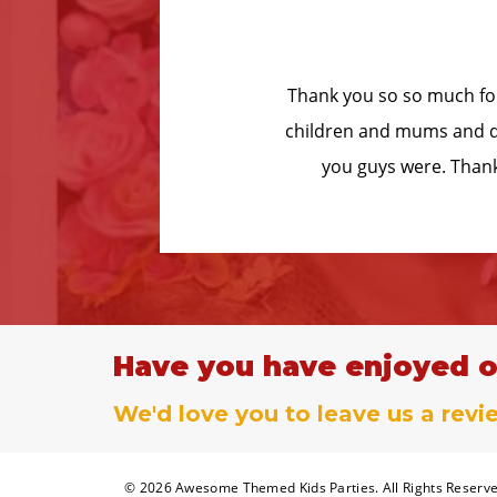
ing about it. All the
“Wow! We w
y, and how fantastic
best time,
oking you again.”
start to fi
F
Have you have enjoyed o
We'd love you to leave us a revi