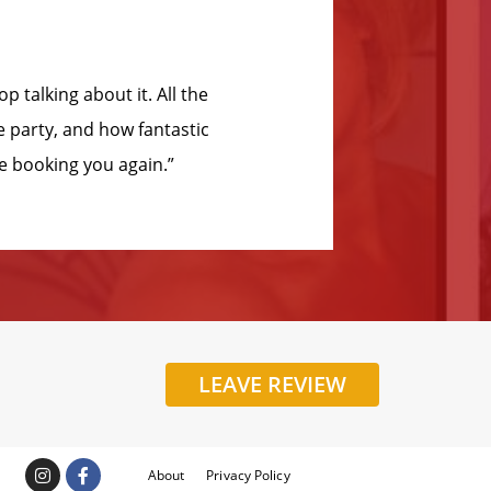
ty for my daughter’s Birthday. She had the
mesmerised and thoroughly entertained from
e all their attention all the time, brilliant!
class. Can we book for next year? “
LEAVE REVIEW